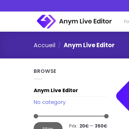
Skip
to
content
Fo
Accueil
/
Anym Live Editor
BROWSE
Anym Live Editor
No category
Prix
Prix
Prix :
20€
—
350€
min
max
Filtrer