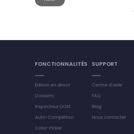
FONCTIONNALITÉS
SUPPORT
Édition en direct
Centre d'aide
Dossiers
FAQ
Inspecteur DOM
Blog
Auto-Complétion
Nous contacter
Color-Picker