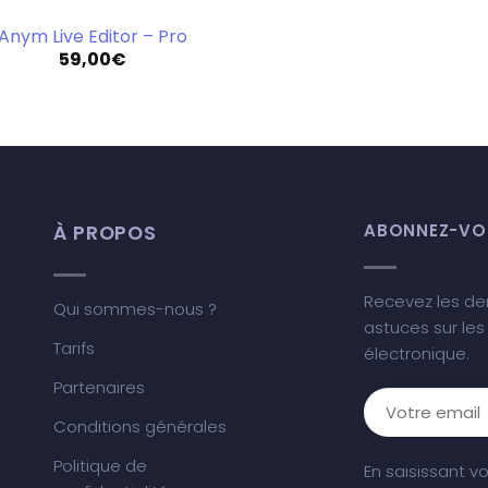
Anym Live Editor – Pro
59,00
€
À PROPOS
ABONNEZ-VOU
Recevez les der
Qui sommes-nous ?
astuces sur les
Tarifs
électronique.
Partenaires
Conditions générales
Politique de
En saisissant v