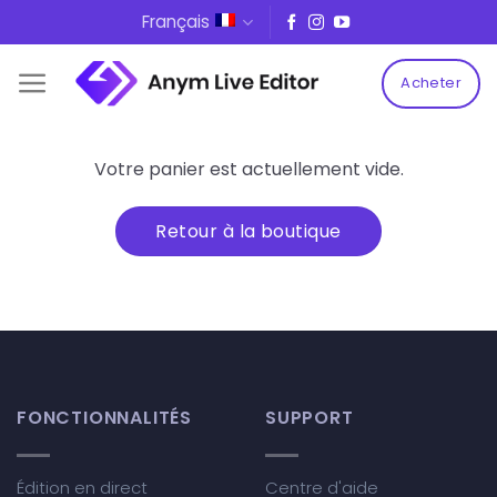
Skip
Français
to
content
Acheter
Votre panier est actuellement vide.
Retour à la boutique
FONCTIONNALITÉS
SUPPORT
Édition en direct
Centre d'aide