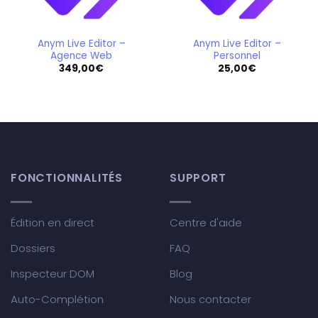
Anym Live Editor –
Anym Live Editor –
Agence Web
Personnel
349,00
€
25,00
€
FONCTIONNALITÉS
SUPPORT
Édition en direct
Centre d'aide
Dossiers
FAQ
Inspecteur DOM
Blog
Auto-Complétion
Nous contacter