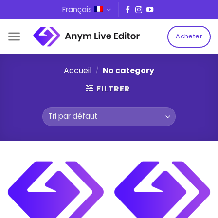
Skip
Français
to
content
Acheter
Accueil
/
No category
FILTRER